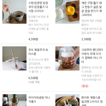
스텐 된장망 된장
계란 구멍 뚫기 에
국자 된장풀기 다
그 펀칭기 삶은 달
시망 2사이즈
걀 껍질 벗기기 에
그피어서
된장풀기에 편한 후
크형으로
계란에 작은 구멍을
육수 우리거나 간단
뚫어서
식재료 삶기에도 좋
터짐을 방지하고 껍
아요
질도 쉽게 벗기세요
4,300원
3,300원
우드 볶음주걱 요
시모무라 핸디컷터
리스푼
이유식 야채 다지
기 컴팩트 미니 커
약 30.5cm의 롱한
터
길이감으로,
요리스푼으로 사용하
컴팩트한 크기의 핸
기 좋아요 :)
디 컷터로
야채 등을 소량씩 다
6,500원
지는데 편리합니다
50원 적립
(품절)
아이자와공방 미니
화이트 계량스푼
거품기
밀크팬 2사이즈 한
세트