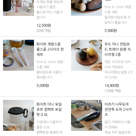
드레싱 등을 섞는데
사용하기 좋은
5ml & 15ml 계량
올스텐 미니 거품기
스푼 세트
입니다
밀크팬 타입으로 수
납하기 좋습니다
12,500원
3,000원
80원 적립
화이트 계량스푼
우드 미니 컷팅보
롱스푼 2사이즈 한
드 트레이 원형 직
세트
사각형 2종
5ml & 15ml 계량
작은 사이즈의 아카
스푼 세트
시아 커팅보드
롱타입으로 사용이
직사각형과 원형 2가
편리합니다
지 디자인
3,000원
14,000원
100원 적립
화이트 미니 오일
이츠키 나무도마
10%
포트 컴팩트 오일
천연목 도마 2사이
팟 0.8L
즈
가정에서 사용하기
얇고 가벼워서 사용
좋은 0.8L
이 편해요
컴팩트한 용량의 오
색상 차이 발생으로