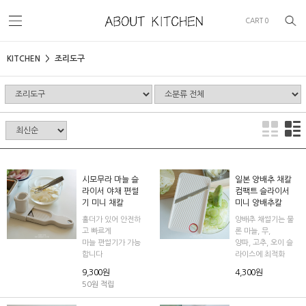
CART
0
KITCHEN
조리도구
시모무라 마늘 슬
일본 양배추 채칼
라이서 야채 편썰
컴팩트 슬라이서
기 미니 채칼
미니 양배추칼
홀더가 있어 안전하
양배추 채썰기는 물
고 빠르게
론 마늘, 무,
마늘 편썰기가 가능
양파, 고추, 오이 슬
합니다
라이스에 최적화
9,300원
4,300원
50원 적립