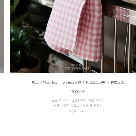
[핑크 잔체크] fog linen 포그린넨 키친크로스 린넨 키친클로스
19,000원
일본 포그사의 린넨100% 키친크로스
덮개나 행주 등으로 다양하게 활용!