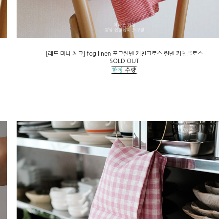
[레드 미니 체크] fog linen 포그린넨 키친크로스 린넨 키친클로스
SOLD OUT