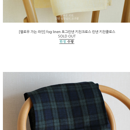
[옐로우 가는 라인] fog linen 포그린넨 키친크로스 린넨 키친클로스
SOLD OUT