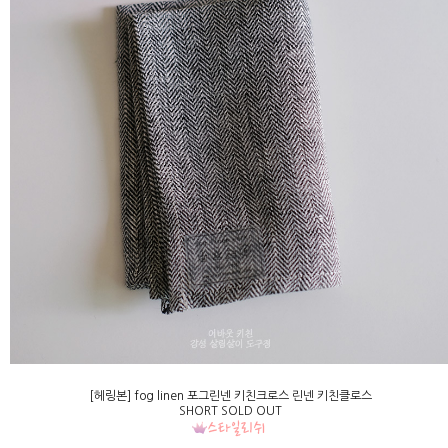
[헤링본] fog linen 포그린넨 키친크로스 린넨 키친클로스
SHORT SOLD OUT