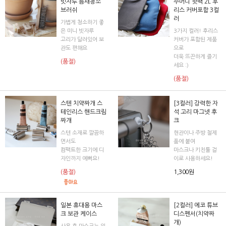
빗자루 틈새청소
주머니 핫팩 2L 후
브러쉬
리스 커버포함 3컬
러
가볍게 청소하기 좋
은 미니 빗자루
3가지 컬러! 후리스
고리가 달려있어 보
커버가 포함된 제품
관도 편해요
으로
더욱 뜨끈하게 즐기
(품절)
세요 :)
(품절)
스텐 치약짜개 스
[3컬러] 강력한 자
테인리스 핸드크림
석 고리 마그넷 후
짜개
크
스텐 소재로 깔끔하
현관이나 주방 철제
면서도
품에 붙여
컴팩트한 크기에 디
마스크나 키친툴 걸
자인까지 예뻐요!
이로 사용하세요!
(품절)
1,300원
일본 휴대용 마스
[2컬러] 에코 튜브
크 보관 케이스
디스펜서(치약짜
개)