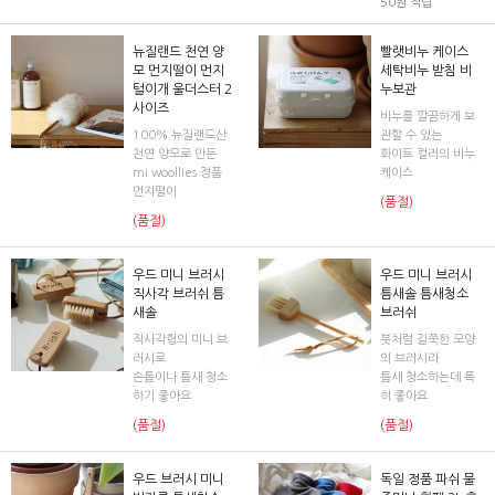
50원 적립
뉴질랜드 천연 양
빨랫비누 케이스
모 먼지떨이 먼지
세탁비누 받침 비
털이개 울더스터 2
누보관
사이즈
비누를 깔끔하게 보
100% 뉴질랜드산
관할 수 있는
천연 양모로 만든
화이트 컬러의 비누
mi woollies 정품
케이스
먼지떨이
(품절)
(품절)
우드 미니 브러시
우드 미니 브러시
직사각 브러쉬 틈
틈새솔 틈새청소
새솔
브러쉬
직사각형의 미니 브
붓처럼 길쭉한 모양
러시로
의 브러시라
손톱이나 틈새 청소
틈새 청소하는데 특
하기 좋아요
히 좋아요
(품절)
(품절)
우드 브러시 미니
독일 정품 파쉬 물