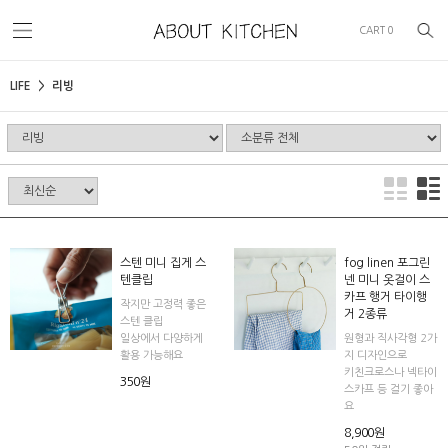
CART
0
LIFE
리빙
스텐 미니 집게 스
fog linen 포그린
텐클립
넨 미니 옷걸이 스
카프 행거 타이행
작지만 고정력 좋은
거 2종류
스텐 클립
일상에서 다양하게
원형과 직사각형 2가
활용 가능해요
지 디자인으로
키친크로스나 넥타이
350원
스카프 등 걸기 좋아
요
8,900원