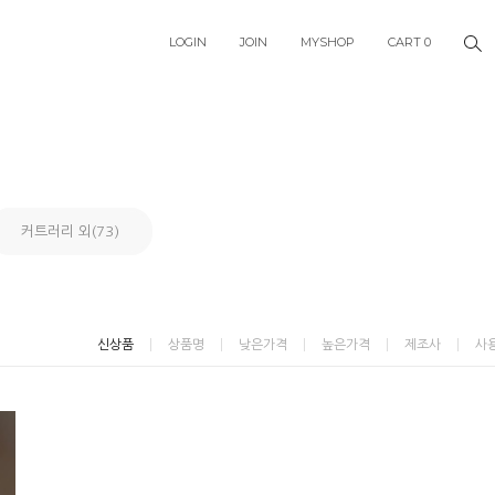
LOGIN
JOIN
MYSHOP
CART
0
커트러리 외(73)
신상품
상품명
낮은가격
높은가격
제조사
사