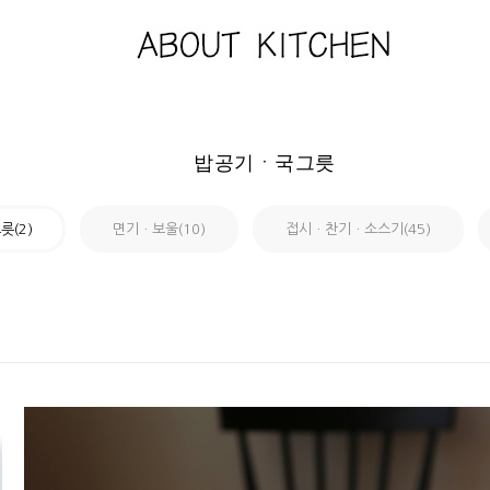
밥공기ㆍ국그릇
(2)
면기ㆍ보울(10)
접시ㆍ찬기ㆍ소스기(45)