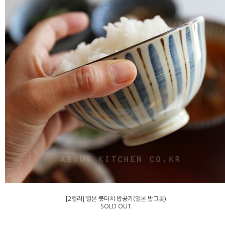
[2컬러] 일본 붓터치 밥공기(일본 밥그릇)
SOLD OUT