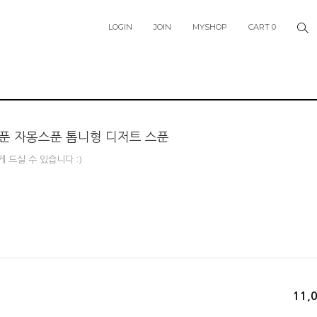
LOGIN
JOIN
MYSHOP
CART
0
푼 자몽스푼 톱니형 디저트 스푼
 드실 수 있습니다 :)
11,