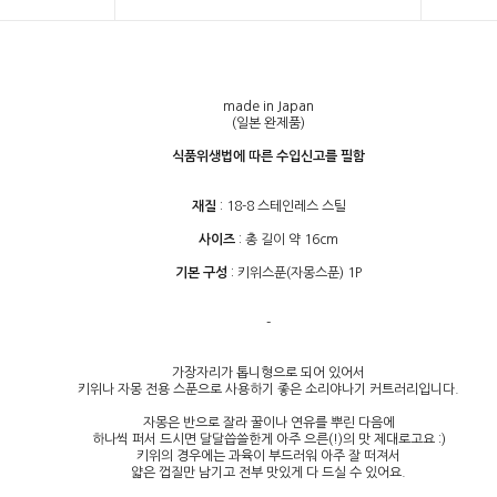
made in Japan
(일본 완제품)
식품위생법에 따른 수입신고를 필함
재질
: 18-8 스테인레스 스틸
사이즈
: 총 길이 약 16cm
기본 구성
: 키위스푼(자몽스푼) 1P
-
가장자리가 톱니형으로 되어 있어서
키위나 자몽 전용 스푼으로 사용하기 좋은 소리야나기 커트러리입니다.
자몽은 반으로 잘라 꿀이나 연유를 뿌린 다음에
하나씩 퍼서 드시면 달달씁쓸한게 아주 으른(!)의 맛 제대로고요 :)
키위의 경우에는 과육이 부드러워 아주 잘 떠져서
얇은 껍질만 남기고 전부 맛있게 다 드실 수 있어요.