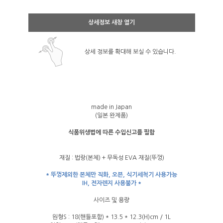
상세정보 새창 열기
상세 정보를 확대해 보실 수 있습니다.
made in Japan
(일본 완제품)
식품위생법에 따른 수입신고를 필함
재질 : 법랑(본체) + 무독성 EVA 재질(뚜껑)
* 뚜껑제외한 본체만 직화, 오븐, 식기세척기 사용가능
IH, 전자렌지 사용불가 *
사이즈 및 용량
원형S : 18(핸들포함) * 13.5 * 12.3(H)cm / 1L