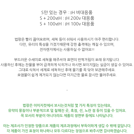
S만 있는 경우 : IH 비대응품
S + 200vIH : IH 200v 대응품
S + 100vIH : IH 100v 대응품
법랑은 빨리 끓어오르며, 세척 등이 쉬워서 사용하시기 아주 편리합니다.
다만, 유리의 특성을 가졌기때문에 강한 충격에는 깨질 수 있으며,
전자렌지에서는 사용하실 수 없어요!!
부드러운 수세미로 세척을 해주셔야 표면의 반짝거림이 오래 유지됩니다.
사용하신 후에는 찬물을 부어 급격하게 식히거나 하시면 보이지않는 실금이 생길 수 있어요.
그대로 식혀서 세제로 세척하신 후에 물기를 꼭 닦아 보관해주세요.
오염물이 쉽게 제거되지 않는다면 미지근한 물로 잠시만 불려주세요.
-
법랑은 이미지컷에서 보시는것처럼 몇 가지 특징이 있는데요,
유약의 뭉침이나 부분적으로 덜 칠해진 곳, 흑점, 선, 노란 점 등이 있을 수 있어요.
꼭 모서리 부분이 아니더라도 제품의 정면부 등에도 나타납니다.
이는 제조사가 인정한 양품으로 제품의 제조과정에서 부득이하게 생길 수 밖에 없답니다.
각 제품이 가진 표정이 하나하나 모두 다르다는 장점으로 봐주시면 감사하겠습니다.