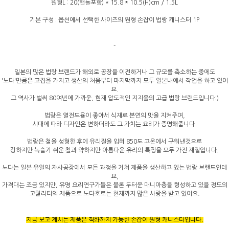
원형L : 20(핸들포함) * 15.8 * 10.5(H)cm / 1.5L
기본 구성 : 옵션에서 선택한 사이즈의 원형 손잡이 법랑 캐니스터 1P
-
일본의 많은 법랑 브랜드가 해외로 공장을 이전하거나 그 규모를 축소하는 중에도
'노다'만큼은 고집을 가지고 생산의 처음부터 마지막까지 모두 일본내에서 작업을 하고 있어
요.
그 역사가 벌써 80여년에 가까운, 현재 압도적인 지지율의 고급 법랑 브랜드입니다:)
법랑은 열전도율이 좋아서 식재료 본연의 맛을 지켜주며,
시대에 따라 디자인은 변하더라도 그 가치는 요리가 증명해줍니다.
법랑은 철을 성형한 후에 유리질을 입혀 850도 고온에서 구워낸것으로
강하지만 녹슬기 쉬운 철과 약하지만 아름다운 유리의 특징을 모두 가진 재질입니다.
노다는 일본 유일의 자사공장에서 모든 과정을 거쳐 제품을 생산하고 있는 법랑 브랜드인데
요,
가격대는 조금 있지만, 유명 요리연구가들은 물론 두터운 매니아층을 형성하고 있을 정도의
고퀄리티의 제품으로 노다호로는 현재까지 많은 사랑을 받고 있어요.
지금 보고 계시는 제품은 직화까지 가능한 손잡이 원형 캐니스터입니다.