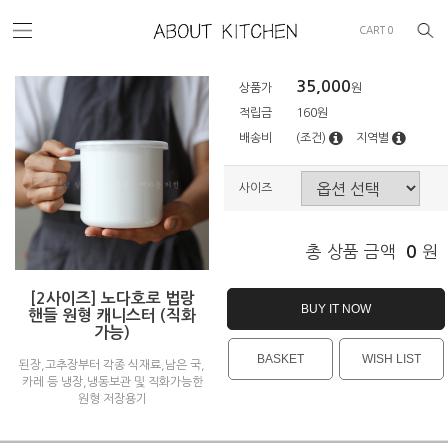
CART
0
35,000
상품가
원
적립금
160원
배송비
(조건)
지역별
사이즈
총 상품 금액
0
원
[2사이즈] 노다호로 법랑
BUY IT NOW
핸들 원형 캐니스터 (직화
가능)
BASKET
WISH LIST
된장,고추장부터 각종 식재료,남은 국,
카레 등 냉장,냉동보관 및 직화가능한
원형 저장용기