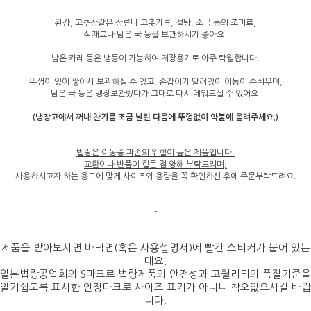
된장, 고추장같은 장류나 고춧가루, 설탕, 소금 등의 조미료,
식재료나 남은 국 등을 보관하시기 좋아요.
남은 카레 등은 냉동이 가능하여 저장용기로 아주 탁월합니다.
뚜껑이 있어 쌓아서 보관하실 수 있고, 손잡이가 달려있어 이동이 손쉬우며,
남은 국 등은 냉장보관했다가 그대로 다시 데워드실 수 있어요.
(냉장고에서 꺼내 찬기를 조금 날린 다음에 뚜껑없이 약불에 올려주세요.)
법랑은 이동중 파손의 위험이 높은 제품입니다.
교환이나 반품이 힘든 점 양해 부탁드리며,
사용하시고자 하는 용도에 맞게 사이즈와 용량을 꼭 확인하신 후에 주문부탁드려요.
-
제품을 받아보시면 바닥면(혹은 사용설명서)에 빨간 스티커가 붙어 있는
데요,
일본법랑공업회의 S마크로 법랑제품의 안전성과 고퀄리티의 품질기준을
알기쉽도록 표시한 인정마크로 사이즈 표기가 아니니 착오없으시길 바랍
니다.