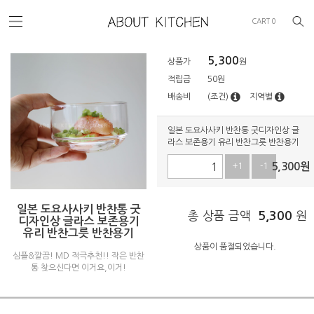
CART
0
5,300
상품가
원
적립금
50원
배송비
(조건)
지역별
일본 도요사사키 반찬통 굿디자인상 글
라스 보존용기 유리 반찬그릇 반찬용기
5,300
원
+1
-1
일본 도요사사키 반찬통 굿
총 상품 금액
5,300
원
디자인상 글라스 보존용기
유리 반찬그릇 반찬용기
상품이 품절되었습니다.
심플&깔끔! MD 적극추천!! 작은 반찬
통 찾으신다면 이거요,이거!