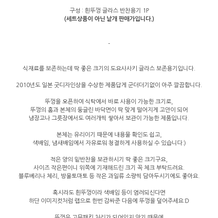
구성 : 흰뚜껑 글라스 반찬용기 1P
(세트상품이 아닌 낱개 판매가입니다.)
-
식재료를 보존하는데 딱 좋은 크기의 도요사사키 글라스 보존용기입니다.
2010년도 일본 굿디자인상을 수상한 제품답게 군더더기없이 아주 깔끔합니다.
뚜껑을 오픈하여 식탁에서 바로 사용이 가능한 크기로,
뚜껑의 홈과 본체의 둥글린 바닥면이 딱 맞게 떨어지게 고안이 되어
냉장고나 그릇장에서도 여러개씩 쌓아서 보관이 가능한 제품입니다.
본체는 유리이기 때문에 내용물 확인도 쉽고,
색배임, 냄새배임에서 자유로워 청결하게 사용하실 수 있습니다:)
적은 양의 밑반찬을 보관하시기 딱 좋은 크기구요,
사이즈 작은편이니 위쪽에 기재해드린 크기 꼭 체크 부탁드려요.
블루베리나 체리, 방울토마토 등 작은 과일류 소량씩 담아두시기에도 좋아요.
혹시라도 흰뚜껑이라 색배임 등이 염려되신다면
하단 이미지컷처럼 랩으로 한번 감싸준 다음에 뚜껑을 덮어주세요:D
뚜껑은 고무패킹 처리가 되어있지 않기 때문에